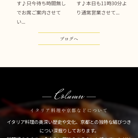
分よ
す♪只今待ち時間無し
す♪本日も11時30分よ
.
でお席ご案内させて
り通常営業させて...
い...
ブログへ
Column
イタリア料理や京都などについて
イタリア料理の奥深い歴史や文化、京都との独特な結びつき
につい深掘りしております。