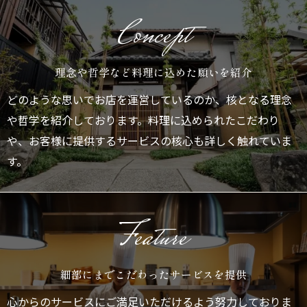
Concept
理念や哲学など料理に込めた願いを紹介
どのような思いでお店を運営しているのか、核となる理念
や哲学を紹介しております。料理に込められたこだわり
や、お客様に提供するサービスの核心も詳しく触れていま
す。
Feature
細部にまでこだわったサービスを提供
心からのサービスにご満足いただけるよう努力しておりま