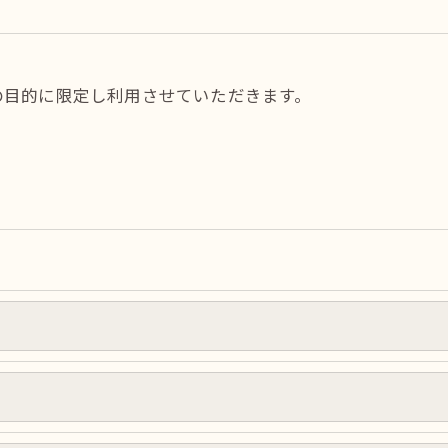
の目的に限定し利用させていただきます。
令に定められた場合を除き、
はいたしません。
おいて、個人情報を外部に委託する場合があります。
約等の措置をとり、適切な監督を行います。