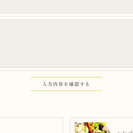
よう、適切に安全管理対策を実施します。
果＞
した当社のサービスをご提供できない場合がございますの
手続について＞
削除・利用停止の手続を定めさせて頂いております。
頂きます。
体的手続きにつきましては、お電話でお問合せ下さい。