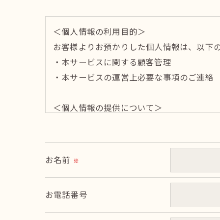
＜個人情報の利用目的＞
お客様よりお預かりした個人情報は、以下
・本サービスに関する顧客管理
・本サービスの運営上必要な事項のご連絡
＜個人情報の提供について＞
当社ではお客様の同意を得た場合または法
取得した個人情報を第三者に提供すること
お名前
※
＜個人情報の委託について＞
当社では、利用目的の達成に必要な範囲に
お電話番号
これらの委託先に対しては個人情報保護契