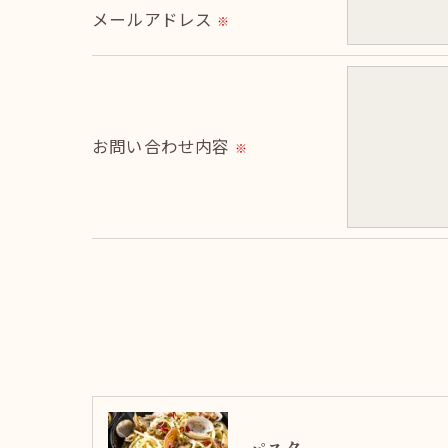
メールアドレス
＜個人情報の安全管理＞
※
当社では、個人情報の漏洩等がなされない
＜個人情報を与えなかった場合に生じる結
必要な情報を頂けない場合は、それに対応
お問い合わせ内容
※
＜個人情報の開示･訂正・削除･利用停止の
当社では、お客様の個人情報の開示･訂正･
ご本人である事を確認のうえ、対応させて
個人情報の開示･訂正･削除・利用停止の具